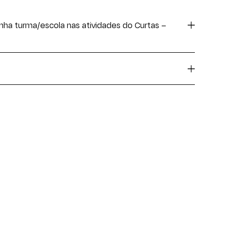
nha turma/escola nas atividades do Curtas –
nossas atividades basta enviar email para
s.educativo@curtas.pt
inscrição
.
ção em stop-motion que consiste em fotografar cada instante de
 de forma a criar a ilusão de movimento.