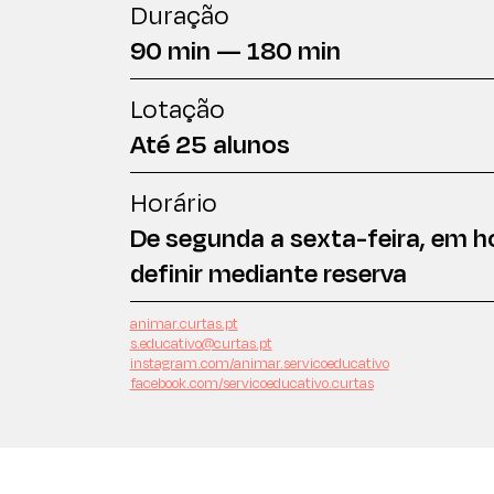
Duração
90 min — 180 min
Lotação
Até 25 alunos
Horário
De segunda a sexta-feira, em ho
definir mediante reserva
animar.curtas.pt
s.educativo@curtas.pt
instagram.com/animar.servicoeducativo
facebook.com/servicoeducativo.curtas