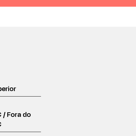
erior
 / Fora do
€