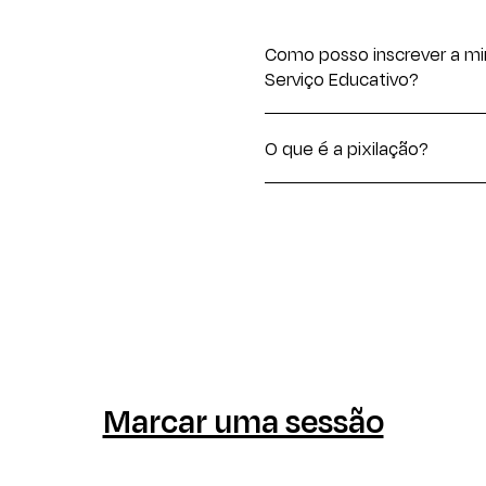
Como posso inscrever a mi
Serviço Educativo?
Para inscrever a turma/escola nas 
ou preencher o nosso
formulário de 
O que é a pixilação?
A pixilação é uma técnica de anima
uma ação sequencial de uma pessoa,
Marcar uma sessão