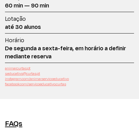
60 min — 90 min
Lotação
até 30 alunos
Horário
De segunda a sexta-feira, em horário a definir
mediante reserva
animar.curtas.pt
s.educativo@curtas.pt
instagram.com/animar.servicoeducativo
facebook.com/servicoeducativo.curtas
FAQs