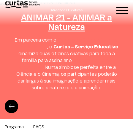
Atividades Didáticas
ANIMAR 21 - ANIMAR a
Natureza
Em parceria com o
Centro de Ciência Viva de
Vila do Conde
, o
Curtas – Serviço Educativo
dinamiza duas oficinas criativas para toda a
família para assinalar o
encerramento da
ANIMAR 21
. Numa simbiose perfeita entre a
Ciência e o Cinema, os participantes poderão
dar largas à sua imaginação e aprender mais
sobre a natureza e a animação.
Programa
FAQS