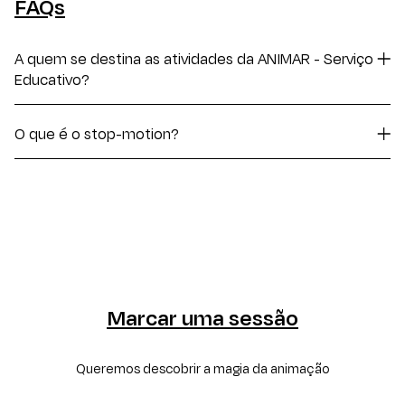
FAQs
A quem se destina as atividades da ANIMAR - Serviço
Educativo?
A todos!
O que é o stop-motion?
O stop-motion é uma técnica do cinema de animação que utiliza a disposição
sequencial de fotografias diferentes de um mesmo objeto inanimado para
simular o seu movimento. Estas fotografias são chamadas de
frames/fotogramas e normalmente são tiradas de um mesmo ponto, com o
objeto sofrendo uma leve mudança de lugar, o que dá a ideia de movimento.
Marcar uma sessão
Queremos descobrir a magia da animação