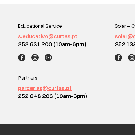
Educational Service
Solar – C
s.educativo@curtas.pt
solar@c
252 631 200 (10am-6pm)
252 13
Partners
parcerias@curtas.pt
252 648 203 (10am-6pm)