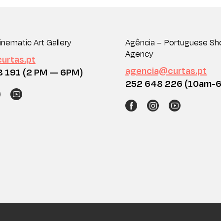
inematic Art Gallery
Agência – Portuguese Sho
Agency
urtas.pt
agencia@curtas.pt
8 191 (2 PM — 6PM)
252 648 226 (10am-