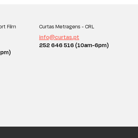
rt Film
Curtas Metragens - CRL
info@curtas.pt
252 646 516 (10am-6pm)
6pm)